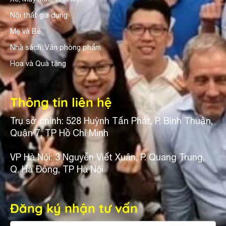
Nội thất gia dụng
Mẹ và Bé
Nhà sách, Văn phòng phẩm
Hoa và Quà tặng
Thông tin liên hệ
Trụ sở chính: 528 Huỳnh Tấn Phát, P. Bình Thuận,
Quận 7, TP Hồ Chí Minh
VP Hà Nội: 3 Nguyễn Viết Xuân, P. Quang Trung,
Q. Hà Đông, TP Hà Nội
Đăng ký nhận tư vấn