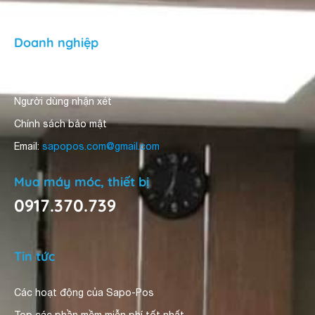
Doanh nghiệp
Về Sapo Pos
Người dùng nhận xét
Chính sách bảo mật
Email:
sapopos.com@gmail.com
Mua máy móc, thiết bị
0917.370.739
Tin tức
Các hoạt động của Sapo-Pos