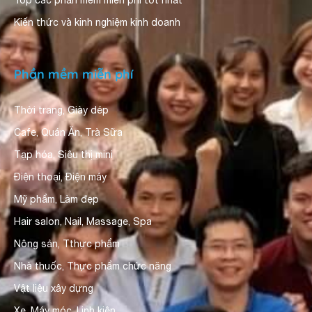
Top các phần mềm miễn phí tốt nhất
Kiến thức và kinh nghiệm kinh doanh
Phần mềm miễn phí
Thời trang, Giày dép
Cafe, Quán Ăn, Trà Sữa
Tạp hóa, Siêu thị mini
Điện thoại, Điện máy
Mỹ phẩm, Làm đẹp
Hair salon, Nail, Massage, Spa
Nông sản, Tthực phẩm
Nhà thuốc, Thực phẩm chức năng
Vật liệu xây dựng
Xe, Máy móc, Linh kiện