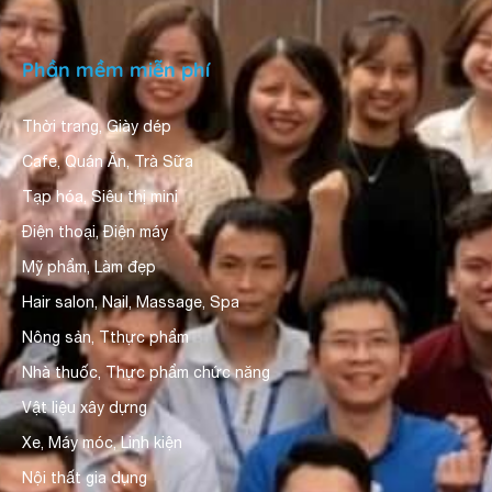
Phần mềm miễn phí
Thời trang, Giày dép
Cafe, Quán Ăn, Trà Sữa
Tạp hóa, Siêu thị mini
Điện thoại, Điện máy
Mỹ phẩm, Làm đẹp
Hair salon, Nail, Massage, Spa
Nông sản, Tthực phẩm
Nhà thuốc, Thực phẩm chức năng
Vật liệu xây dựng
Xe, Máy móc, Linh kiện
Nội thất gia dụng