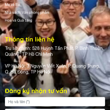
Mẹ và Bé
Nhà sách, Văn phòng phẩm
Hoa và Quà tặng
Thông tin liên hệ
Trụ sở chính: 528 Huỳnh Tấn Phát, P. Bình Thuận,
Quận 7, TP Hồ Chí Minh
VP Hà Nội: 3 Nguyễn Viết Xuân, P. Quang Trung,
Q. Hà Đông, TP Hà Nội
Đăng ký nhận tư vấn