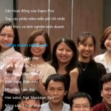
Các hoạt động của Sapo-Pos
Top các phần mềm miễn phí tốt nhất
Kiến thức và kinh nghiệm kinh doanh
Phần mềm miễn phí
Thời trang, Giày dép
Cafe, Quán Ăn, Trà Sữa
Tạp hóa, Siêu thị mini
Điện thoại, Điện máy
Mỹ phẩm, Làm đẹp
Hair salon, Nail, Massage, Spa
Nông sản, Tthực phẩm