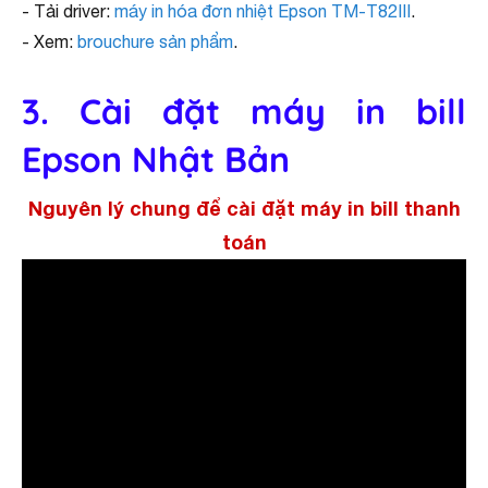
- Tải driver:
máy in hóa đơn nhiệt Epson TM-T82III
.
- Xem:
brouchure sản phẩm
.
3. Cài đặt máy in bill
Epson Nhật Bản
Nguyên lý chung để cài đặt máy in bill thanh
toán