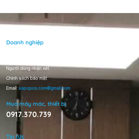
Doanh nghiệp
Về Sapo Pos
Người dùng nhận xét
Chính sách bảo mật
Email:
sapopos.com@gmail.com
Mua máy móc, thiết bị
0917.370.739
Tin tức