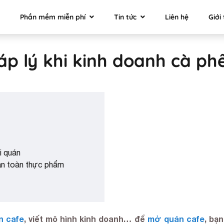
Phần mềm miễn phí
Tin tức
Liên hệ
Giới 
áp lý khi kinh doanh cà ph
i quán
 an toàn thực phẩm
n cafe
, viết mô hình kinh doanh… để
mở quán cafe
, bạ