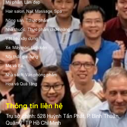
Mỹ phẩm, Làm đẹp
Hair salon, Nail, Massage, Spa
Nông sản, Tthực phẩm
Nhà thuốc, Thực phẩm chức năng
Vật liệu xây dựng
Xe, Máy móc, Linh kiện
Nội thất gia dụng
Mẹ và Bé
Nhà sách, Văn phòng phẩm
Hoa và Quà tặng
Thông tin liên hệ
Trụ sở chính: 528 Huỳnh Tấn Phát, P. Bình Thuận,
Quận 7, TP Hồ Chí Minh