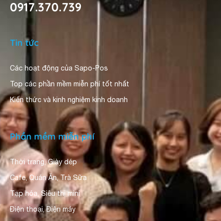
0917.370.739
Tin tức
Các hoạt động của Sapo-Pos
Top các phần mềm miễn phí tốt nhất
Kiến thức và kinh nghiệm kinh doanh
Phần mềm miễn phí
Thời trang, Giày dép
Cafe, Quán Ăn, Trà Sữa
Tạp hóa, Siêu thị mini
Điện thoại, Điện máy