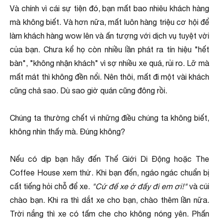
Và chính vì cái sự tiện đó, bạn mất bao nhiêu khách hàng
mà không biết. Và hơn nữa, mất luôn hàng triệu cơ hội để
làm khách hàng wow lên và ấn tượng với dịch vụ tuyệt vời
của bạn. Chưa kể họ còn nhiều lần phát ra tín hiệu "hết
bàn", "không nhận khách" vì sợ nhiều xe quá, rủi ro. Lỡ mà
mất mát thì không đền nổi. Nên thôi, mất đi một vài khách
cũng chả sao. Dù sao giờ quán cũng đông rồi.
Chúng ta thường chết vì những điều chúng ta không biết,
không nhìn thấy mà. Đúng không?
Nếu có dịp bạn hãy đến Thế Giới Di Động hoặc The
Coffee House xem thử. Khi bạn đến, ngáo ngác chuẩn bị
cất tiếng hỏi chỗ để xe.
"Cứ để xe ở đấy đi em ơi!"
và cúi
chào bạn. Khi ra thì dắt xe cho bạn, chào thêm lần nữa.
Trời nắng thì xe có tấm che cho không nóng yên. Phấn