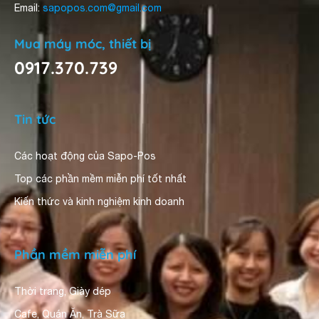
Email:
sapopos.com@gmail.com
Mua máy móc, thiết bị
0917.370.739
Tin tức
Các hoạt động của Sapo-Pos
Top các phần mềm miễn phí tốt nhất
Kiến thức và kinh nghiệm kinh doanh
Phần mềm miễn phí
Thời trang, Giày dép
Cafe, Quán Ăn, Trà Sữa