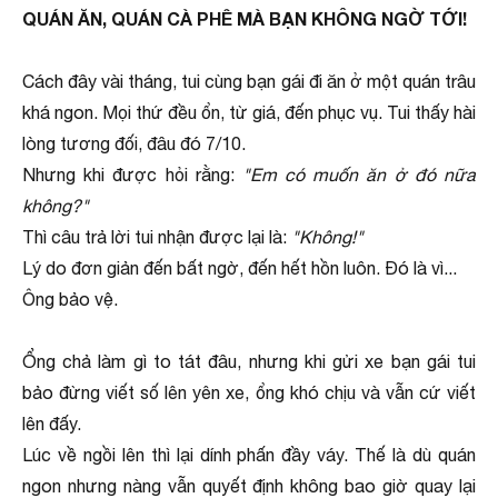
QUÁN ĂN, QUÁN CÀ PHÊ MÀ BẠN KHÔNG NGỜ TỚI!
Cách đây vài tháng, tui cùng bạn gái đi ăn ở một quán trâu
khá ngon. Mọi thứ đều ổn, từ giá, đến phục vụ. Tui thấy hài
lòng tương đối, đâu đó 7/10.
Nhưng khi được hỏi rằng:
"Em có muốn ăn ở đó nữa
không?"
Thì câu trả lời tui nhận được lại là:
"Không!"
Lý do đơn giản đến bất ngờ, đến hết hồn luôn. Đó là vì...
Ông bảo vệ.
Ổng chả làm gì to tát đâu, nhưng khi gửi xe bạn gái tui
bảo đừng viết số lên yên xe, ổng khó chịu và vẫn cứ viết
lên đấy.
Lúc về ngồi lên thì lại dính phấn đầy váy. Thế là dù quán
ngon nhưng nàng vẫn quyết định không bao giờ quay lại