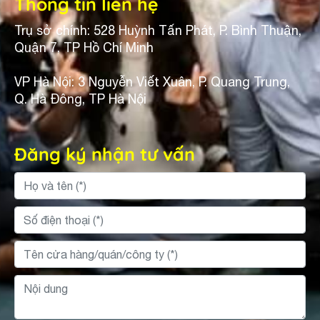
Thông tin liên hệ
Trụ sở chính: 528 Huỳnh Tấn Phát, P. Bình Thuận,
Quận 7, TP Hồ Chí Minh
VP Hà Nội: 3 Nguyễn Viết Xuân, P. Quang Trung,
Q. Hà Đông, TP Hà Nội
Đăng ký nhận tư vấn