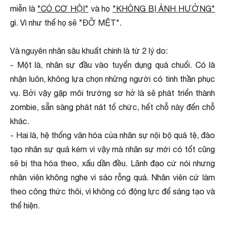
miễn là
"CÓ CƠ HỘI"
và họ
"KHÔNG BỊ ẢNH HƯỞNG"
gì. Vì như thế họ sẽ "ĐỠ MỆT".
Và nguyên nhân sâu khuất chính là từ 2 lý do:
- Một là, nhân sự đầu vào tuyển dụng quá chuối. Có là
nhận luôn, không lựa chọn những người có tinh thần phục
vụ. Bởi vậy gặp môi trường sơ hở là sẽ phát triển thành
zombie, sẵn sàng phát nát tổ chức, hết chỗ này đến chỗ
khác.
- Hai là, hệ thống văn hóa của nhân sự nội bộ quá tệ, đào
tạo nhân sự quá kém vì vậy mà nhân sự mới có tốt cũng
sẽ bị tha hóa theo, xấu dần đều. Lãnh đạo cứ nói nhưng
nhân viên không nghe vì sáo rỗng quá. Nhân viên cứ làm
theo công thức thôi, vì không có động lực để sáng tạo và
thể hiện.