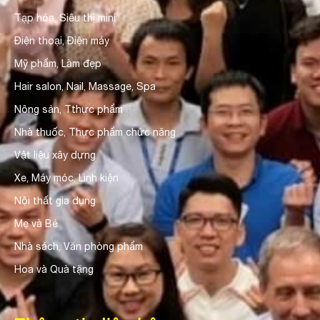
Tạp hóa, Siêu thị mini
Điện thoại, Điện máy
Mỹ phẩm, Làm đẹp
Hair salon, Nail, Massage, Spa
Nông sản, Tthực phẩm
Nhà thuốc, Thực phẩm chức năng
Vật liệu xây dựng
Xe, Máy móc, Linh kiện
Nội thất gia dụng
Mẹ và Bé
Nhà sách, Văn phòng phẩm
Hoa và Quà tặng